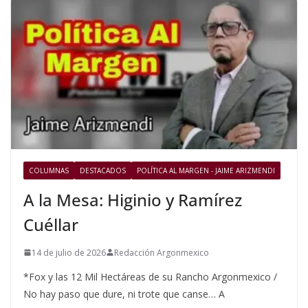
COLUMNAS
DESTACADOS
POLÍTICA AL MARGEN - JAIME ARIZMENDI
A la Mesa: Higinio y Ramírez
Cuéllar
14 de julio de 2026
Redacción Argonmexico
*Fox y las 12 Mil Hectáreas de su Rancho Argonmexico /
No hay paso que dure, ni trote que canse… A