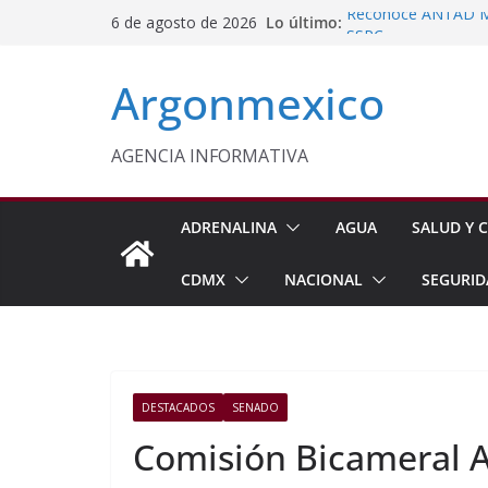
Saltar
Lo último:
Reconoce ANTAD Mor
6 de agosto de 2026
al
SSPC
Censo de Periodista
contenido
Argonmexico
Incertidumbre
Vinculan a Proceso 
Motocicleta en Tla
Impulsan Vocaciones
AGENCIA INFORMATIVA
Morelos
Javier Saldaña Forta
ADRENALINA
AGUA
SALUD Y C
CDMX
NACIONAL
SEGURID
DESTACADOS
SENADO
Comisión Bicameral 