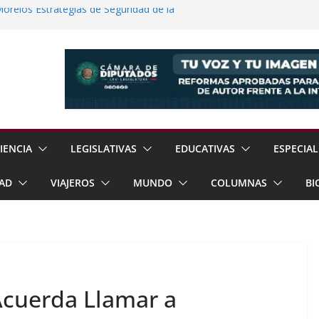
elos Estrategias de Seguridad de la
s: Entre el Reconocimiento y la
a Cuatro Sujetos por Robo Violento de
lmanalco
 Científicas con Torneo de Robótica en
lece Aspiración con Multitudinario Evento
IENCIA
LEGISLATIVAS
EDUCATIVAS
ESPECIAL
AD
VIAJEROS
MUNDO
COLUMNAS
BI
Acuerda Llamar a