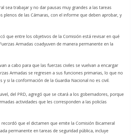
l sea trabajar y no dar pausas muy grandes a las tareas
os plenos de las Cámaras, con el informe que deben aprobar, y
tacó que entre los objetivos de la Comisión está revisar en qué
as Fuerzas Armadas coadyuven de manera permanente en la
an a cabo para que las fuerzas civiles se vuelvan a encargar
erzas Armadas se regresen a sus funciones primarias, lo que no
es y si la conformación de la Guardia Nacional no es civil.
uivel, del PRD, agregó que se citará a los gobernadores, porque
madas actividades que les corresponden a las policías
 recordó que el dictamen que emite la Comisión Bicameral
mada permanente en tareas de seguridad pública, incluye