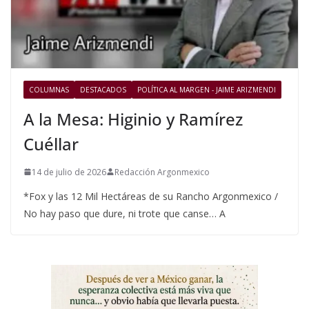
COLUMNAS
DESTACADOS
POLÍTICA AL MARGEN - JAIME ARIZMENDI
A la Mesa: Higinio y Ramírez
Cuéllar
14 de julio de 2026
Redacción Argonmexico
*Fox y las 12 Mil Hectáreas de su Rancho Argonmexico /
No hay paso que dure, ni trote que canse… A