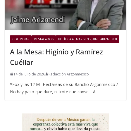
COLUMNAS
DESTACADOS
POLÍTICA AL MARGEN - JAIME ARIZMENDI
A la Mesa: Higinio y Ramírez
Cuéllar
14 de julio de 2026
Redacción Argonmexico
*Fox y las 12 Mil Hectáreas de su Rancho Argonmexico /
No hay paso que dure, ni trote que canse… A