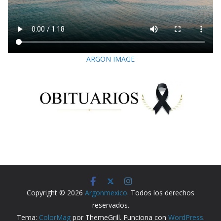
ARGON IMAGE
Copyright © 2026
Argonmexico
. Todos los derechos
reservados.
Tema:
ColorMag
por ThemeGrill. Funciona con
WordPress
.