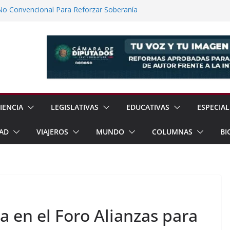
No Convencional Para Reforzar Soberanía
 el Teatro Lleva Arte Escénico a 13
étaro
Prestaciones de Trabajadores del
a Jóvenes a Participar en la Vida Política
lones de Cigarrillos Apócrifos en
IENCIA
LEGISLATIVAS
EDUCATIVAS
ESPECIAL
AD
VIAJEROS
MUNDO
COLUMNAS
BI
 en el Foro Alianzas para