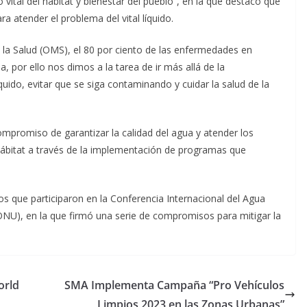
ital del hábitat y bienestar del pueblo”, en la que destacó que
a atender el problema del vital líquido.
 la Salud (OMS), el 80 por ciento de las enfermedades en
, por ello nos dimos a la tarea de ir más allá de la
quido, evitar que se siga contaminando y cuidar la salud de la
u compromiso de garantizar la calidad del agua y atender los
hábitat a través de la implementación de programas que
s que participaron en la Conferencia Internacional del Agua
ONU), en la que firmó una serie de compromisos para mitigar la
orld
SMA Implementa Campaña “Pro Vehículos
Limpios 2023 en las Zonas Urbanas”