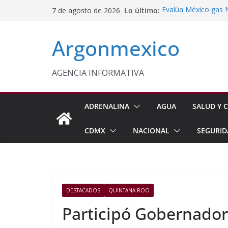
Saltar
Lo último:
Evalúa México gas 
7 de agosto de 2026
al
Energética
Cruzada Central por
contenido
Argonmexico
Municipios de Quer
Texcoco Fortalece 
SUTEYM
Homero Davis Llama 
AGENCIA INFORMATIVA
de México
Aseguran Casi 10 Mil
Michoacán
ADRENALINA
AGUA
SALUD Y C
CDMX
NACIONAL
SEGURID
DESTACADOS
QUINTANA ROO
Participó Gobernadora