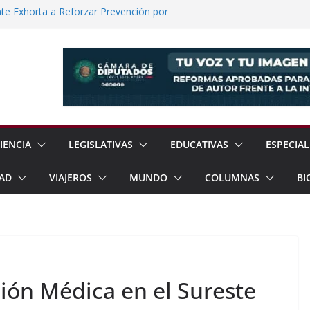
e Exhorta a Reforzar Prevención por
 Científicas con Torneo de Robótica en
lece Aspiración con Multitudinario Evento
elos Estrategias de Seguridad de la
Jornada Nacional de Reforestación con
ones de Árboles
IENCIA
LEGISLATIVAS
EDUCATIVAS
ESPECIAL
AD
VIAJEROS
MUNDO
COLUMNAS
BI
ción Médica en el Sureste