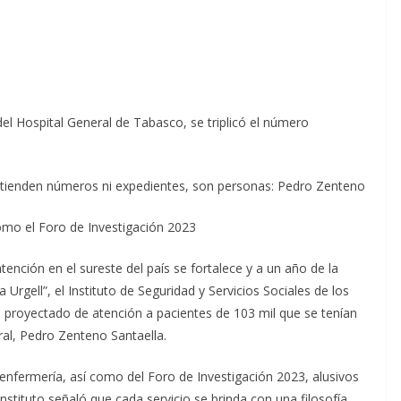
el Hospital General de Tabasco, se triplicó el número
atienden números ni expedientes, son personas: Pedro Zenteno
omo el Foro de Investigación 2023
nción en el sureste del país se fortalece y a un año de la
 Urgell”, el Instituto de Seguridad y Servicios Sociales de los
ro proyectado de atención a pacientes de 103 mil que se tenían
ral, Pedro Zenteno Santaella.
 enfermería, así como del Foro de Investigación 2023, alusivos
 instituto señaló que cada servicio se brinda con una filosofía