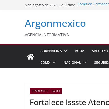
Saltar
Lo último:
Comisión Permanent
6 de agosto de 2026
al
Lluvias y Ciclones
Impulsan Vocaciones
contenido
Argonmexico
Morelos
Javier Saldaña Forta
Reconoce ANTAD Mor
SSPC
AGENCIA INFORMATIVA
Sheinbaum Anuncia 
Siembra de 6.6 Mill
ADRENALINA
AGUA
SALUD Y C
CDMX
NACIONAL
SEGURID
DESTACADOS
SALUD
Fortalece Issste Aten