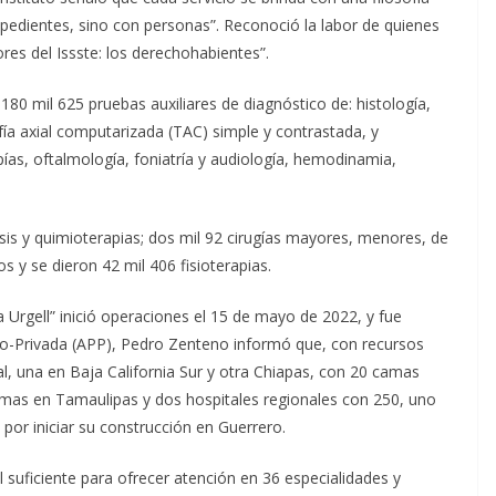
pedientes, sino con personas”. Reconoció la labor de quienes
ores del Issste: los derechohabientes”.
180 mil 625 pruebas auxiliares de diagnóstico de: histología,
fía axial computarizada (TAC) simple y contrastada, y
as, oftalmología, foniatría y audiología, hemodinamia,
isis y quimioterapias; dos mil 92 cirugías mayores, menores, de
s y se dieron 42 mil 406 fisioterapias.
ía Urgell” inició operaciones el 15 de mayo de 2022, y fue
co-Privada (APP), Pedro Zenteno informó que, con recursos
al, una en Baja California Sur y otra Chiapas, con 20 camas
amas en Tamaulipas y dos hospitales regionales con 250, uno
 por iniciar su construcción en Guerrero.
suficiente para ofrecer atención en 36 especialidades y