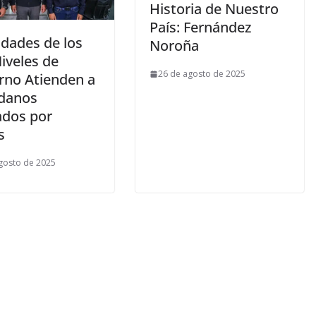
Historia de Nuestro
País: Fernández
idades de los
Noroña
iveles de
26 de agosto de 2025
rno Atienden a
danos
ados por
s
gosto de 2025