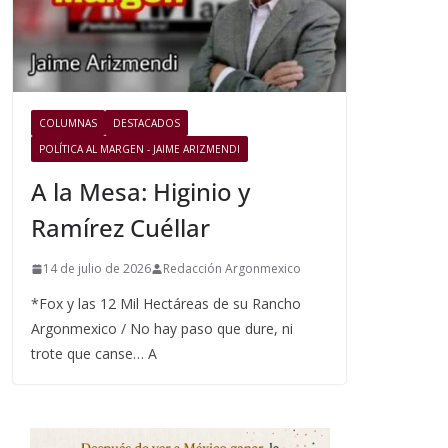
COLUMNAS
DESTACADOS
POLÍTICA AL MARGEN - JAIME ARIZMENDI
A la Mesa: Higinio y
Ramírez Cuéllar
14 de julio de 2026
Redacción Argonmexico
*Fox y las 12 Mil Hectáreas de su Rancho
Argonmexico / No hay paso que dure, ni
trote que canse… A