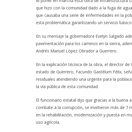
Al poner en marcha esta obra de infraestructura s
que hizo con la comunidad dado a la fuga de aguas
que causaba una serie de enfermedades en la pobl
esta problemática garantizando un servicio básico 
En su mensaje la gobernadora Evelyn Salgado ade
pavimentación para los caminos en la sierra, adem
Andrés Manuel López Obrador a Guerrero.
En la explicación técnica de la obra, el director d
estado de Guerrero, Facundo Gastélum Félix, señal
residuales atendiendo una urgente para la poblaci
la vía pública de esta comunidad.
El funcionario estatal dijo que gracias a la buena 
combate a la corrupción, se invirtieron más de 7 
en la rehabilitación, modernización y puesta en m
uso agrícola.