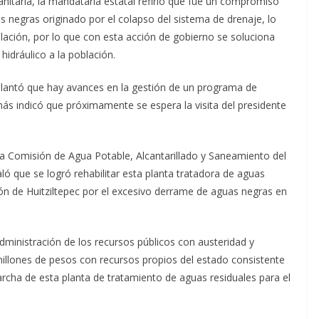
anitaria, la mandataria estatal refirió que fue un compromiso
 negras originado por el colapso del sistema de drenaje, lo
ación, por lo que con esta acción de gobierno se soluciona
hidráulico a la población.
lantó que hay avances en la gestión de un programa de
ás indicó que próximamente se espera la visita del presidente
e la Comisión de Agua Potable, Alcantarillado y Saneamiento del
ó que se logró rehabilitar esta planta tratadora de aguas
ón de Huitziltepec por el excesivo derrame de aguas negras en
administración de los recursos públicos con austeridad y
millones de pesos con recursos propios del estado consistente
archa de esta planta de tratamiento de aguas residuales para el