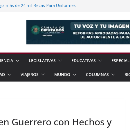
ega más de 24 mil Becas Para Uniformes
uditar Recursos Municipales en Oaxaca
nesto “N” por Robo de Vehículo en
Pensión Mujeres Bienestar a
ucalpan
 Reanudación de Relaciones Entre México
IENCIA
LEGISLATIVAS
EDUCATIVAS
ESPECIAL
AD
VIAJEROS
MUNDO
COLUMNAS
BI
en Guerrero con Hechos y