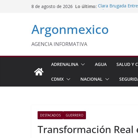
Saltar
Lo último:
Clara Brugada Entr
8 de agosto de 2026
al
y Útiles Escolares
PT Solicita a ASF A
contenido
Argonmexico
Procesan a Ángel Er
Chimalhuacán
Sheinbaum Entrega 
Beneficiarias de Na
AGENCIA INFORMATIVA
Celebra Laura Itzel
y Perú
ADRENALINA
AGUA
SALUD Y C
CDMX
NACIONAL
SEGURID
DESTACADOS
GUERRERO
Transformación Real 