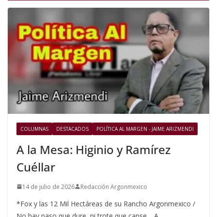
COLUMNAS
DESTACADOS
POLÍTICA AL MARGEN - JAIME ARIZMENDI
A la Mesa: Higinio y Ramírez
Cuéllar
14 de julio de 2026
Redacción Argonmexico
*Fox y las 12 Mil Hectáreas de su Rancho Argonmexico /
No hay paso que dure, ni trote que canse… A