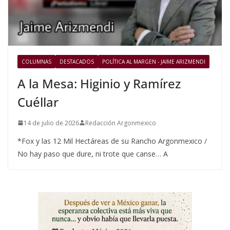
COLUMNAS
DESTACADOS
POLÍTICA AL MARGEN - JAIME ARIZMENDI
A la Mesa: Higinio y Ramírez
Cuéllar
14 de julio de 2026
Redacción Argonmexico
*Fox y las 12 Mil Hectáreas de su Rancho Argonmexico /
No hay paso que dure, ni trote que canse… A