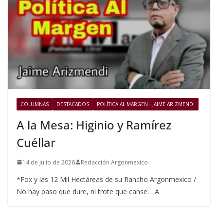
COLUMNAS
DESTACADOS
POLÍTICA AL MARGEN - JAIME ARIZMENDI
A la Mesa: Higinio y Ramírez
Cuéllar
14 de julio de 2026
Redacción Argonmexico
*Fox y las 12 Mil Hectáreas de su Rancho Argonmexico /
No hay paso que dure, ni trote que canse… A