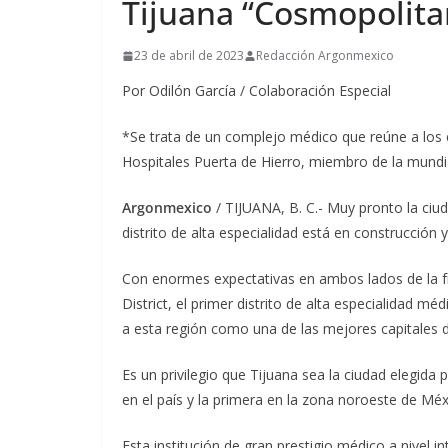
Tijuana “Cosmopolita
23 de abril de 2023
Redacción Argonmexico
Por Odilón García / Colaboración Especial
*Se trata de un complejo médico que reúne a los es
Hospitales Puerta de Hierro, miembro de la mund
Argonmexico
/ TIJUANA, B. C.- Muy pronto la ciud
distrito de alta especialidad está en construcción 
Con enormes expectativas en ambos lados de la f
District, el primer distrito de alta especialidad mé
a esta región como una de las mejores capitales 
Es un privilegio que Tijuana sea la ciudad elegida
en el país y la primera en la zona noroeste de Méx
Esta institución de gran prestigio médico a nivel i