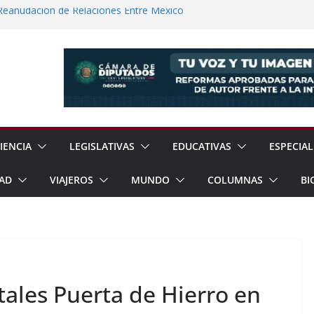
 Reanudación de Relaciones Entre México
os de Prisión a Homicida en Tecámac
uditar Recursos Municipales en Oaxaca
nesto “N” por Robo de Vehículo en
Pensión Mujeres Bienestar a
ucalpan
IENCIA
LEGISLATIVAS
EDUCATIVAS
ESPECIAL
AD
VIAJEROS
MUNDO
COLUMNAS
BI
ales Puerta de Hierro en