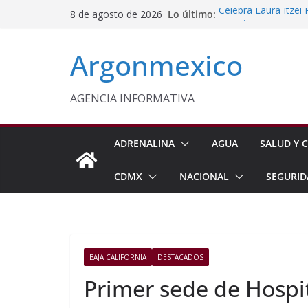
Saltar
Lo último:
Celebra Laura Itzel
8 de agosto de 2026
al
y Perú
Sentencian a 36 Añ
contenido
Argonmexico
PT Solicita a ASF A
Procesan a Ángel Er
Chimalhuacán
Sheinbaum Entrega 
AGENCIA INFORMATIVA
Beneficiarias de Na
ADRENALINA
AGUA
SALUD Y C
CDMX
NACIONAL
SEGURID
BAJA CALIFORNIA
DESTACADOS
Primer sede de Hospit