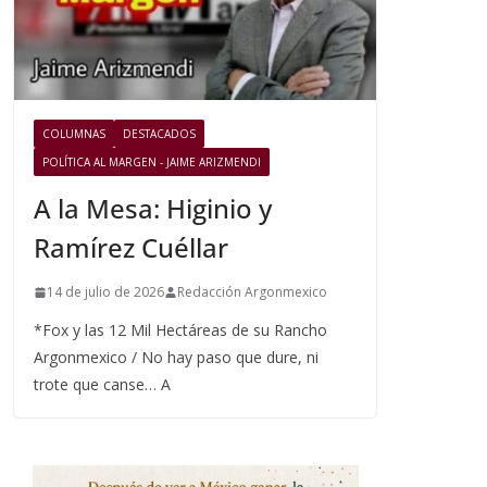
COLUMNAS
DESTACADOS
POLÍTICA AL MARGEN - JAIME ARIZMENDI
A la Mesa: Higinio y
Ramírez Cuéllar
14 de julio de 2026
Redacción Argonmexico
*Fox y las 12 Mil Hectáreas de su Rancho
Argonmexico / No hay paso que dure, ni
trote que canse… A