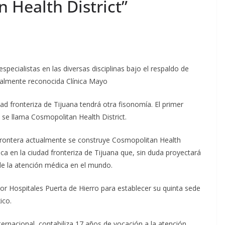
n Health District”
pecialistas en las diversas disciplinas bajo el respaldo de
ialmente reconocida Clínica Mayo
ad fronteriza de Tijuana tendrá otra fisonomía. El primer
y se llama Cosmopolitan Health District.
rontera actualmente se construye Cosmopolitan Health
dica en la ciudad fronteriza de Tijuana que, sin duda proyectará
de la atención médica en el mundo.
 por Hospitales Puerta de Hierro para establecer su quinta sede
ico.
nternacional, contabiliza 17 años de vocación a la atención,