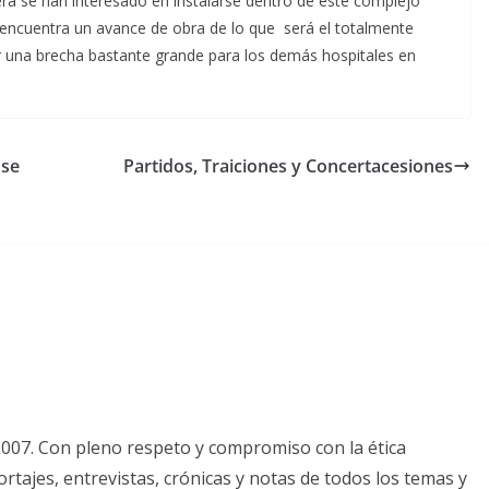
ra se han interesado en instalarse dentro de este complejo
 encuentra un avance de obra de lo que será el totalmente
ar una brecha bastante grande para los demás hospitales en
 se
Partidos, Traiciones y Concertacesiones
2007. Con pleno respeto y compromiso con la ética
tajes, entrevistas, crónicas y notas de todos los temas y