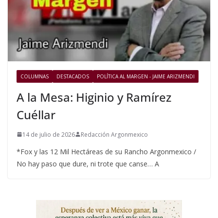
COLUMNAS
DESTACADOS
POLÍTICA AL MARGEN - JAIME ARIZMENDI
A la Mesa: Higinio y Ramírez
Cuéllar
14 de julio de 2026
Redacción Argonmexico
*Fox y las 12 Mil Hectáreas de su Rancho Argonmexico /
No hay paso que dure, ni trote que canse… A