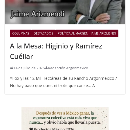
COLUMNAS
DESTACADOS
POLÍTICA AL MARGEN - JAIME ARIZMENDI
A la Mesa: Higinio y Ramírez
Cuéllar
14 de julio de 2026
Redacción Argonmexico
*Fox y las 12 Mil Hectáreas de su Rancho Argonmexico /
No hay paso que dure, ni trote que canse… A