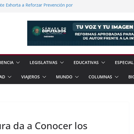
e Exhorta a Reforzar Prevención por
 Científicas con Torneo de Robótica en
lece Aspiración con Multitudinario Evento
elos Estrategias de Seguridad de la
Jornada Nacional de Reforestación con
ones de Árboles
IENCIA
LEGISLATIVAS
EDUCATIVAS
ESPECIAL
AD
VIAJEROS
MUNDO
COLUMNAS
BI
ura da a Conocer los