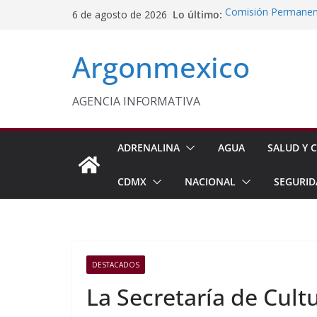
Saltar
Lo último:
Comisión Permanent
6 de agosto de 2026
al
Lluvias y Ciclones
Impulsan Vocaciones
contenido
Argonmexico
Morelos
Javier Saldaña Forta
Reconoce ANTAD Mor
SSPC
AGENCIA INFORMATIVA
Sheinbaum Anuncia 
Siembra de 6.6 Mill
ADRENALINA
AGUA
SALUD Y C
CDMX
NACIONAL
SEGURID
DESTACADOS
La Secretaría de Cult