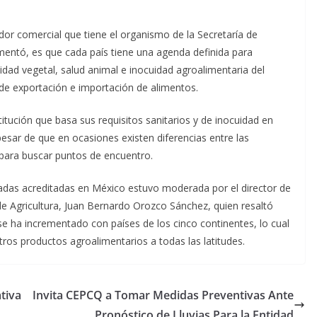
tador comercial que tiene el organismo de la Secretaría de
omentó, es que cada país tiene una agenda definida para
idad vegetal, salud animal e inocuidad agroalimentaria del
 de exportación e importación de alimentos.
itución que basa sus requisitos sanitarios y de inocuidad en
esar de que en ocasiones existen diferencias entre las
r para buscar puntos de encuentro.
adas acreditadas en México estuvo moderada por el director de
e Agricultura, Juan Bernardo Orozco Sánchez, quien resaltó
se ha incrementado con países de los cinco continentes, lo cual
stros productos agroalimentarios a todas las latitudes.
tiva
Invita CEPCQ a Tomar Medidas Preventivas Ante
Pronóstico de Lluvias Para la Entidad