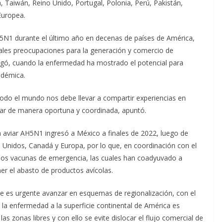
ica, Taiwán, Reino Unido, Portugal, Polonia, Perú, Pakistán,
Europea.
AH5N1 durante el último año en decenas de países de América,
ipales preocupaciones para la generación y comercio de
egó, cuando la enfermedad ha mostrado el potencial para
ndémica.
todo el mundo nos debe llevar a compartir experiencias en
tuar de manera oportuna y coordinada, apuntó.
nza aviar AH5N1 ingresó a México a finales de 2022, luego de
s Unidos, Canadá y Europa, por lo que, en coordinación con el
e dos vacunas de emergencia, las cuales han coadyuvado a
er el abasto de productos avícolas.
que es urgente avanzar en esquemas de regionalización, con el
 la enfermedad a la superficie continental de América es
s zonas libres y con ello se evite dislocar el flujo comercial de