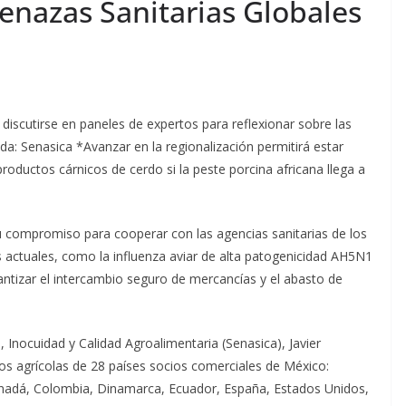
nazas Sanitarias Globales
 discutirse en paneles de expertos para reflexionar sobre las
a: Senasica *Avanzar en la regionalización permitirá estar
productos cárnicos de cerdo si la peste porcina africana llega a
 compromiso para cooperar con las agencias sanitarias de los
 actuales, como la influenza aviar de alta patogenicidad AH5N1
arantizar el intercambio seguro de mercancías y el abasto de
d, Inocuidad y Calidad Agroalimentaria (Senasica), Javier
ros agrícolas de 28 países socios comerciales de México:
 Canadá, Colombia, Dinamarca, Ecuador, España, Estados Unidos,