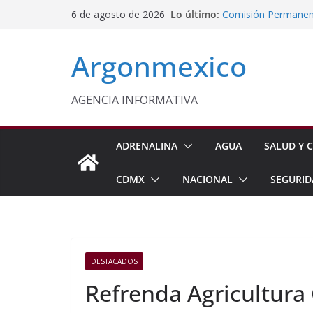
Saltar
Lo último:
Comisión Permanent
6 de agosto de 2026
al
Lluvias y Ciclones
Impulsan Vocaciones
contenido
Argonmexico
Morelos
Javier Saldaña Forta
Reconoce ANTAD Mor
SSPC
AGENCIA INFORMATIVA
Sheinbaum Anuncia 
Siembra de 6.6 Mill
ADRENALINA
AGUA
SALUD Y C
CDMX
NACIONAL
SEGURID
DESTACADOS
Refrenda Agricultur