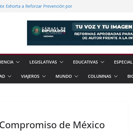
e Exhorta a Reforzar Prevención por
 Científicas con Torneo de Robótica en
lece Aspiración con Multitudinario Evento
elos Estrategias de Seguridad de la
Jornada Nacional de Reforestación con
ones de Árboles
IENCIA
LEGISLATIVAS
EDUCATIVAS
ESPECIAL
AD
VIAJEROS
MUNDO
COLUMNAS
BI
a Compromiso de México