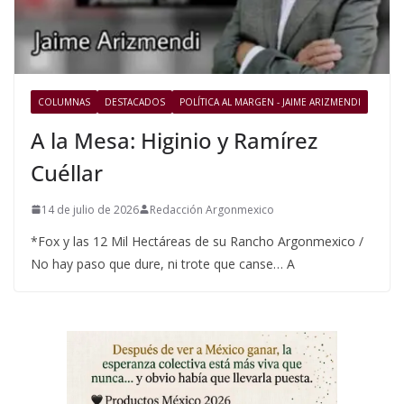
COLUMNAS
DESTACADOS
POLÍTICA AL MARGEN - JAIME ARIZMENDI
A la Mesa: Higinio y Ramírez
Cuéllar
14 de julio de 2026
Redacción Argonmexico
*Fox y las 12 Mil Hectáreas de su Rancho Argonmexico /
No hay paso que dure, ni trote que canse… A