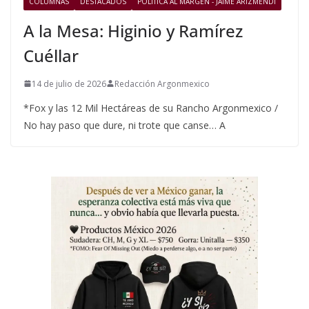
COLUMNAS
DESTACADOS
POLÍTICA AL MARGEN - JAIME ARIZMENDI
A la Mesa: Higinio y Ramírez
Cuéllar
14 de julio de 2026
Redacción Argonmexico
*Fox y las 12 Mil Hectáreas de su Rancho Argonmexico /
No hay paso que dure, ni trote que canse… A