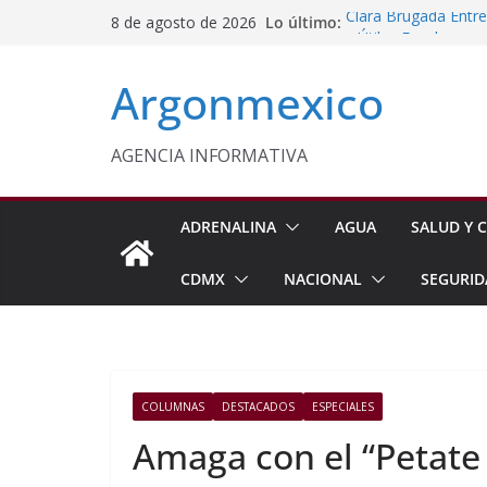
Saltar
Lo último:
Clara Brugada Entr
8 de agosto de 2026
al
y Útiles Escolares
PT Solicita a ASF A
contenido
Argonmexico
Procesan a Ángel Er
Chimalhuacán
Sheinbaum Entrega 
Beneficiarias de Na
AGENCIA INFORMATIVA
Celebra Laura Itzel
y Perú
ADRENALINA
AGUA
SALUD Y C
CDMX
NACIONAL
SEGURID
COLUMNAS
DESTACADOS
ESPECIALES
Amaga con el “Petate