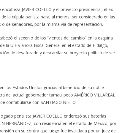
e encabeza JAVIER COELLO y el proyecto presidencial, el ex
 de la cúpula panista para, al menos, ser considerado en las
s o de senadores, por la misma vía de representación.
cabezó el sexenio de los “vientos del cambio” en la esquina
 de la UIF y ahora Fiscal General en el estado de Hidalgo,
ción de desaforarlo y descarrilar su proyecto político de ser
n los Estados Unidos gracias al beneficio de su doble
ntra del actual gobernador tamaulipeco AMÉRICO VILLAREAL
a de confabularse con SANTIAGO NIETO.
abogado penalista JAVIER COELLO enderezó sus baterías
ERÍN HERNÁNDEZ, con residencia en el estado de México, por
hensión en su contra que luego fue invalidada por un Juez de