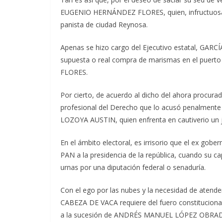
EUGENIO HERNÁNDEZ FLORES, quien, infructuosame
panista de ciudad Reynosa.
Apenas se hizo cargo del Ejecutivo estatal, GAR
supuesta o real compra de marismas en el puerto
FLORES.
Por cierto, de acuerdo al dicho del ahora procur
profesional del Derecho que lo acusó penalmente
LOZOYA AUSTIN, quien enfrenta en cautiverio un j
En el ámbito electoral, es irrisorio que el ex gobe
PAN a la presidencia de la república, cuando su capi
urnas por una diputación federal o senaduría.
Con el ego por las nubes y la necesidad de atende
CABEZA DE VACA requiere del fuero constitucional
a la sucesión de ANDRÉS MANUEL LÓPEZ OBRA