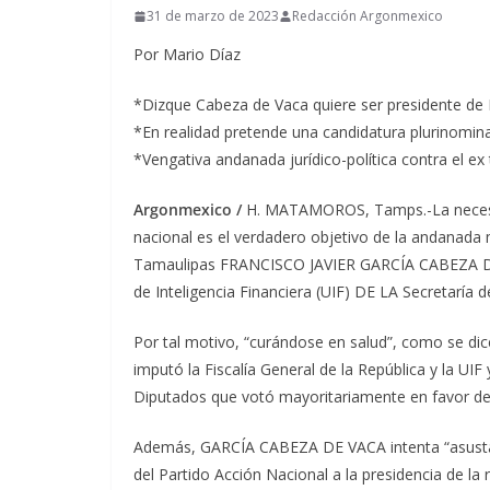
31 de marzo de 2023
Redacción Argonmexico
Por Mario Díaz
*Dizque Cabeza de Vaca quiere ser presidente de
*En realidad pretende una candidatura plurinomina
*Vengativa andanada jurídico-política contra el ex t
Argonmexico /
H. MATAMOROS, Tamps.-La necesidad
nacional es el verdadero objetivo de la andanada 
Tamaulipas FRANCISCO JAVIER GARCÍA CABEZA DE 
de Inteligencia Financiera (UIF) DE LA Secretaría d
Por tal motivo, “curándose en salud”, como se dic
imputó la Fiscalía General de la República y la UIF
Diputados que votó mayoritariamente en favor de
Además, GARCÍA CABEZA DE VACA intenta “asustar 
del Partido Acción Nacional a la presidencia de la