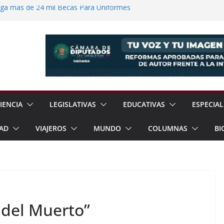
ega más de 24 mil Becas Para Uniformes
uditar Recursos Municipales en Oaxaca
nesto “N” por Robo de Vehículo en
Pensión Mujeres Bienestar a
ucalpan
 Reanudación de Relaciones Entre México
IENCIA
LEGISLATIVAS
EDUCATIVAS
ESPECIAL
AD
VIAJEROS
MUNDO
COLUMNAS
BI
 del Muerto”