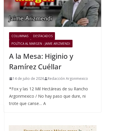
COLUMNAS
DESTACADOS
POLÍTICA AL MARGEN - JAIME ARIZMENDI
A la Mesa: Higinio y
Ramírez Cuéllar
14 de julio de 2026
Redacción Argonmexico
*Fox y las 12 Mil Hectáreas de su Rancho
Argonmexico / No hay paso que dure, ni
trote que canse… A