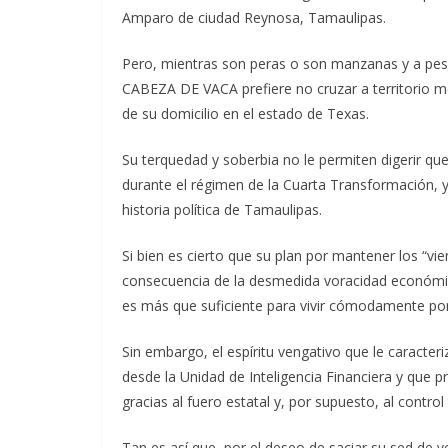
Amparo de ciudad Reynosa, Tamaulipas.
Pero, mientras son peras o son manzanas y a pesa
CABEZA DE VACA prefiere no cruzar a territorio mex
de su domicilio en el estado de Texas.
Su terquedad y soberbia no le permiten digerir qu
durante el régimen de la Cuarta Transformación, y 
historia política de Tamaulipas.
Si bien es cierto que su plan por mantener los “vi
consecuencia de la desmedida voracidad económica
es más que suficiente para vivir cómodamente por
Sin embargo, el espíritu vengativo que le caracte
desde la Unidad de Inteligencia Financiera y que 
gracias al fuero estatal y, por supuesto, al contro
Tan es así que, por el deseo de saciar su sed de