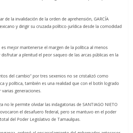
r de la invalidación de la orden de aprehensión, GARCÍA
icano y dirigir su cruzada político-jurídica desde la comodidad
e es mejor mantenerse el margen de la política al menos
disfrutar a plenitud el peor saqueo de las arcas públicas en la
entos del cambio” por tres sexenios no se cristalizó como
 y política, también es una realidad que con el botín logrado
 varias generaciones.
riza no le permite olvidar las indagatorias de SANTIAGO NIETO
provocaron el desafuero federal, pero se mantuvo en el poder
l total del Poder Legislativo de Tamaulipas.
 venganza, ordenó el encarcelamiento del gobernador antecesor