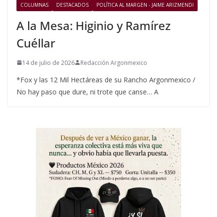
COLUMNAS
DESTACADOS
POLÍTICA AL MARGEN - JAIME ARIZMENDI
A la Mesa: Higinio y Ramírez
Cuéllar
14 de julio de 2026
Redacción Argonmexico
*Fox y las 12 Mil Hectáreas de su Rancho Argonmexico /
No hay paso que dure, ni trote que canse… A