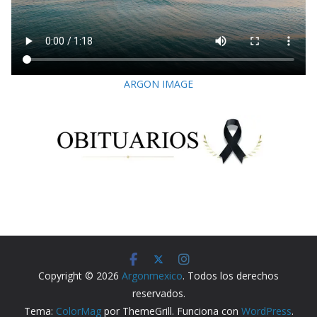
ARGON IMAGE
Copyright © 2026
Argonmexico
. Todos los derechos
reservados.
Tema:
ColorMag
por ThemeGrill. Funciona con
WordPress
.