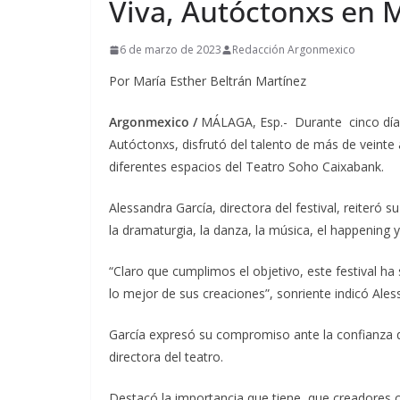
Viva, Autóctonxs en 
6 de marzo de 2023
Redacción Argonmexico
Por María Esther Beltrán Martínez
Argonmexico /
MÁLAGA, Esp.- Durante cinco días e
Autóctonxs, disfrutó del talento de más de veinte 
diferentes espacios del Teatro Soho Caixabank.
Alessandra García, directora del festival, reiteró s
la dramaturgia, la danza, la música, el happening y
“Claro que cumplimos el objetivo, este festival h
lo mejor de sus creaciones”, sonriente indicó Ales
García expresó su compromiso ante la confianza q
directora del teatro.
Destacó la importancia que tiene que creadores 