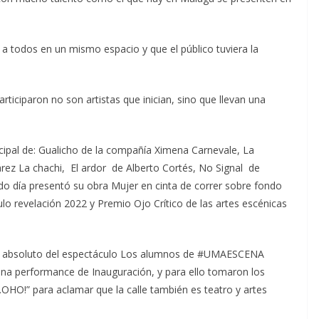
a todos en un mismo espacio y que el público tuviera la
ticiparon no son artistas que inician, sino que llevan una
ncipal de: Gualicho de la compañía Ximena Carnevale, La
ez La chachi, El ardor de Alberto Cortés, No Signal de
do día presentó su obra Mujer en cinta de correr sobre fondo
 revelación 2022 y Premio Ojo Crítico de las artes escénicas
eno absoluto del espectáculo Los alumnos de #UMAESCENA
o una performance de Inauguración, y para ello tomaron los
…OHO!” para aclamar que la calle también es teatro y artes