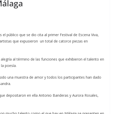
Málaga
l público que se dio cita al primer Festival de Escena Viva,
artistas que expusieron un total de catorce piezas en
u alegría al término de las funciones que exhibieron el talento en
 la poesía.
a sido una muestra de amor y todos los participantes han dado
sandra.
ue depositaron en ella Antonio Banderas y Aurora Rosales,
con mucho talento como el que hay en Málaga se presenten en