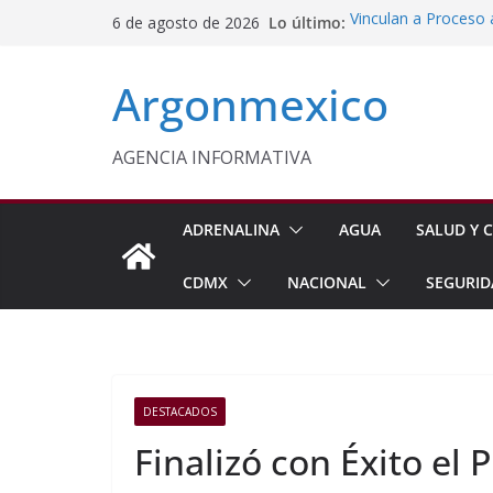
Saltar
Lo último:
Vinculan a Proceso 
6 de agosto de 2026
al
Juárez
Impulsan Vocaciones
contenido
Argonmexico
Morelos
Sheinbaum Anuncia 
Siembra de 6.6 Mill
Comisión Permanent
AGENCIA INFORMATIVA
Lluvias y Ciclones
Fiestas de la Vendim
California
ADRENALINA
AGUA
SALUD Y C
CDMX
NACIONAL
SEGURID
DESTACADOS
Finalizó con Éxito el