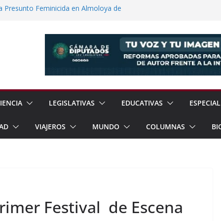
a Presunto Feminicida en Almoloya de
 Científicas con Torneo de Robótica en
Jornada Nacional de Reforestación con
ones de Árboles
e Exhorta a Reforzar Prevención por
ia Esperan 90 mil Visitantes en Baja
IENCIA
LEGISLATIVAS
EDUCATIVAS
ESPECIAL
AD
VIAJEROS
MUNDO
COLUMNAS
BI
 Primer Festival de Escena