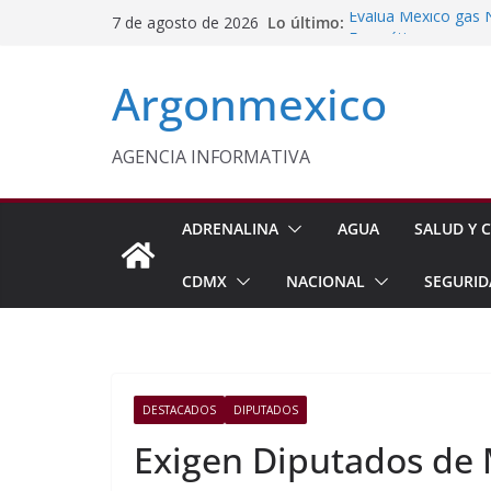
Saltar
Lo último:
Evalúa México gas 
7 de agosto de 2026
al
Energética
Cruzada Central por
contenido
Argonmexico
Municipios de Quer
Texcoco Fortalece 
SUTEYM
Homero Davis Llama 
AGENCIA INFORMATIVA
de México
Aseguran Casi 10 Mil
Michoacán
ADRENALINA
AGUA
SALUD Y C
CDMX
NACIONAL
SEGURID
DESTACADOS
DIPUTADOS
Exigen Diputados de