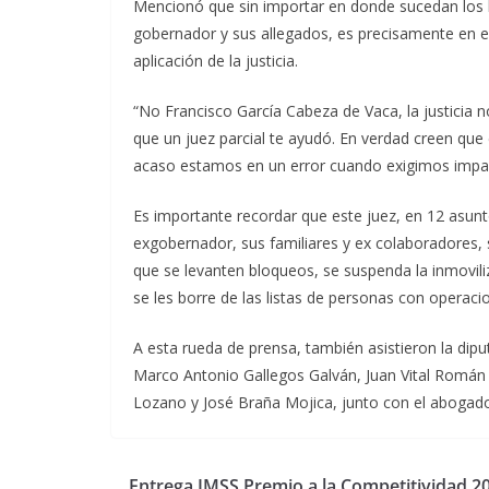
Mencionó que sin importar en donde sucedan los h
gobernador y sus allegados, es precisamente en e
aplicación de la justicia.
“No Francisco García Cabeza de Vaca, la justicia n
que un juez parcial te ayudó. En verdad creen que
acaso estamos en un error cuando exigimos imparci
Es importante recordar que este juez, en 12 asunt
exgobernador, sus familiares y ex colaboradores,
que se levanten bloqueos, se suspenda la inmovil
se les borre de las listas de personas con operac
A esta rueda de prensa, también asistieron la di
Marco Antonio Gallegos Galván, Juan Vital Román 
Lozano y José Braña Mojica, junto con el abogad
Entrega IMSS Premio a la Competitividad 2