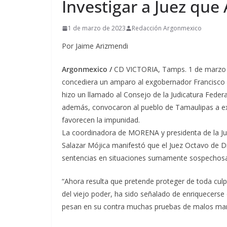
Investigar a Juez qu
1 de marzo de 2023
Redacción Argonmexico
Por Jaime Arizmendi
Argonmexico /
CD VICTORIA, Tamps. 1 de marzo d
concediera un amparo al exgobernador Francisco
hizo un llamado al Consejo de la Judicatura Federa
además, convocaron al pueblo de Tamaulipas a exp
favorecen la impunidad.
La coordinadora de MORENA y presidenta de la Jun
Salazar Mójica manifestó que el Juez Octavo de D
sentencias en situaciones sumamente sospechosa
“Ahora resulta que pretende proteger de toda cu
del viejo poder, ha sido señalado de enriquecerse 
pesan en su contra muchas pruebas de malos manej