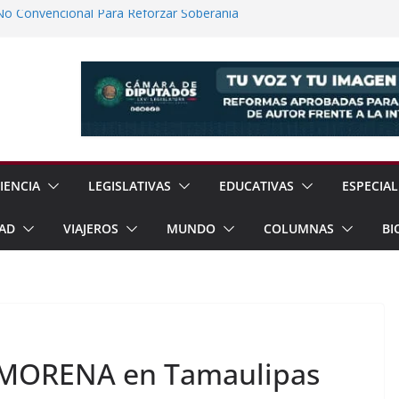
No Convencional Para Reforzar Soberanía
 el Teatro Lleva Arte Escénico a 13
étaro
Prestaciones de Trabajadores del
a Jóvenes a Participar en la Vida Política
lones de Cigarrillos Apócrifos en
IENCIA
LEGISLATIVAS
EDUCATIVAS
ESPECIAL
AD
VIAJEROS
MUNDO
COLUMNAS
BI
 MORENA en Tamaulipas