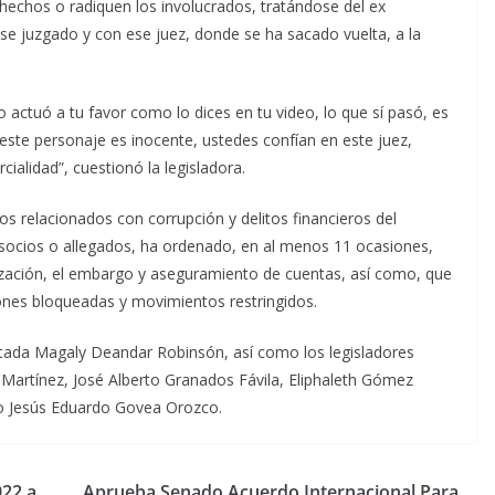
echos o radiquen los involucrados, tratándose del ex
se juzgado y con ese juez, donde se ha sacado vuelta, a la
o actuó a tu favor como lo dices en tu video, lo que sí pasó, es
 este personaje es inocente, ustedes confían en este juez,
alidad”, cuestionó la legisladora.
os relacionados con corrupción y delitos financieros del
 socios o allegados, ha ordenado, en al menos 11 ocasiones,
ización, el embargo y aseguramiento de cuentas, así como, que
iones bloqueadas y movimientos restringidos.
putada Magaly Deandar Robinsón, así como los legisladores
Martínez, José Alberto Granados Fávila, Eliphaleth Gómez
o Jesús Eduardo Govea Orozco.
022 a
Aprueba Senado Acuerdo Internacional Para