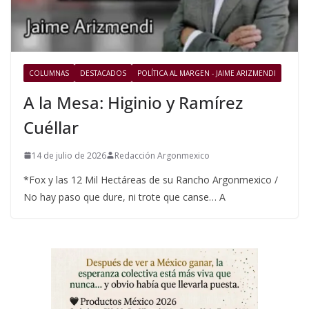
COLUMNAS
DESTACADOS
POLÍTICA AL MARGEN - JAIME ARIZMENDI
A la Mesa: Higinio y Ramírez
Cuéllar
14 de julio de 2026
Redacción Argonmexico
*Fox y las 12 Mil Hectáreas de su Rancho Argonmexico /
No hay paso que dure, ni trote que canse… A