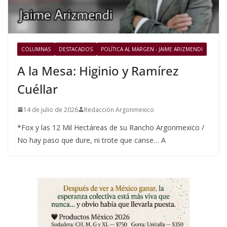
COLUMNAS
DESTACADOS
POLÍTICA AL MARGEN - JAIME ARIZMENDI
A la Mesa: Higinio y Ramírez
Cuéllar
14 de julio de 2026
Redacción Argonmexico
*Fox y las 12 Mil Hectáreas de su Rancho Argonmexico /
No hay paso que dure, ni trote que canse… A