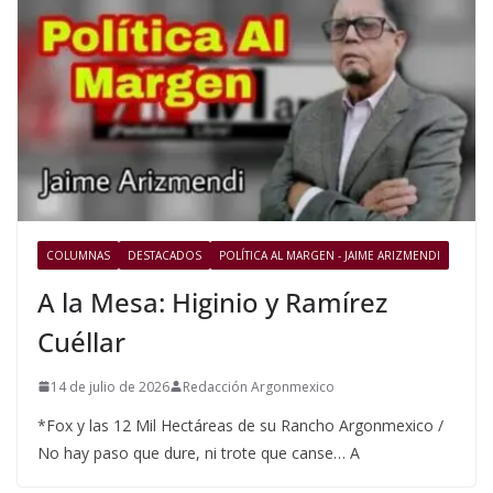
COLUMNAS
DESTACADOS
POLÍTICA AL MARGEN - JAIME ARIZMENDI
A la Mesa: Higinio y Ramírez
Cuéllar
14 de julio de 2026
Redacción Argonmexico
*Fox y las 12 Mil Hectáreas de su Rancho Argonmexico /
No hay paso que dure, ni trote que canse… A