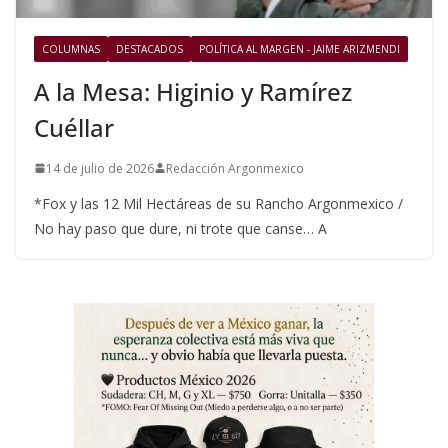
COLUMNAS
DESTACADOS
POLÍTICA AL MARGEN - JAIME ARIZMENDI
A la Mesa: Higinio y Ramírez
Cuéllar
14 de julio de 2026
Redacción Argonmexico
*Fox y las 12 Mil Hectáreas de su Rancho Argonmexico /
No hay paso que dure, ni trote que canse… A