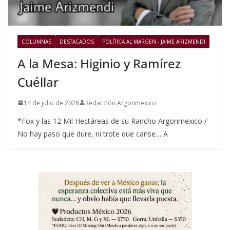
COLUMNAS
DESTACADOS
POLÍTICA AL MARGEN - JAIME ARIZMENDI
A la Mesa: Higinio y Ramírez
Cuéllar
14 de julio de 2026
Redacción Argonmexico
*Fox y las 12 Mil Hectáreas de su Rancho Argonmexico /
No hay paso que dure, ni trote que canse… A