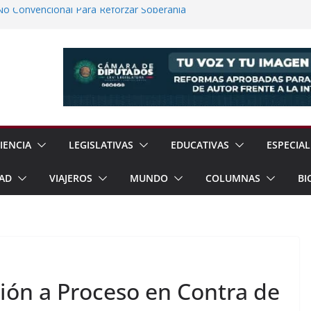
No Convencional Para Reforzar Soberanía
 el Teatro Lleva Arte Escénico a 13
étaro
Prestaciones de Trabajadores del
a Jóvenes a Participar en la Vida Política
lones de Cigarrillos Apócrifos en
IENCIA
LEGISLATIVAS
EDUCATIVAS
ESPECIAL
AD
VIAJEROS
MUNDO
COLUMNAS
BI
ión a Proceso en Contra de