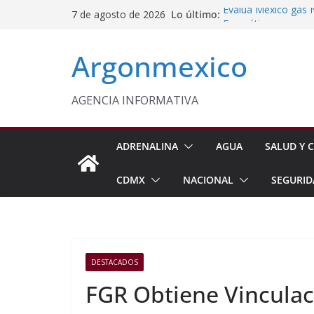
Saltar
Lo último:
Evalúa México gas 
7 de agosto de 2026
al
Energética
Cruzada Central por
contenido
Argonmexico
Municipios de Quer
Texcoco Fortalece 
SUTEYM
Homero Davis Llama 
AGENCIA INFORMATIVA
de México
Aseguran Casi 10 Mil
Michoacán
ADRENALINA
AGUA
SALUD Y C
CDMX
NACIONAL
SEGURID
DESTACADOS
FGR Obtiene Vinculac