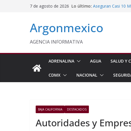
Saltar
Lo último:
Aseguran Casi 10 Mil
7 de agosto de 2026
al
Michoacán
SEDIF Brinda Apoyo 
contenido
Argonmexico
Cuernavaca
Cruzada Central por
Municipios de Quer
Texcoco Fortalece 
AGENCIA INFORMATIVA
SUTEYM
Homero Davis Llama 
de México
ADRENALINA
AGUA
SALUD Y C
CDMX
NACIONAL
SEGURID
BAJA CALIFORNIA
DESTACADOS
Autoridades y Empre