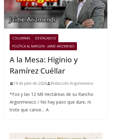
COLUMNAS
DESTACADOS
POLÍTICA AL MARGEN - JAIME ARIZMENDI
A la Mesa: Higinio y
Ramírez Cuéllar
14 de julio de 2026
Redacción Argonmexico
*Fox y las 12 Mil Hectáreas de su Rancho
Argonmexico / No hay paso que dure, ni
trote que canse… A