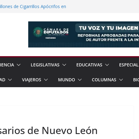
lones de Cigarrillos Apócrifos en
a Familias Afectadas por Explosión en
 el Teatro Lleva Arte Escénico a 13
étaro
Prestaciones de Trabajadores del
a Jóvenes a Participar en la Vida Política
IENCIA
LEGISLATIVAS
EDUCATIVAS
ESPECIAL
AD
VIAJEROS
MUNDO
COLUMNAS
BI
sarios de Nuevo León