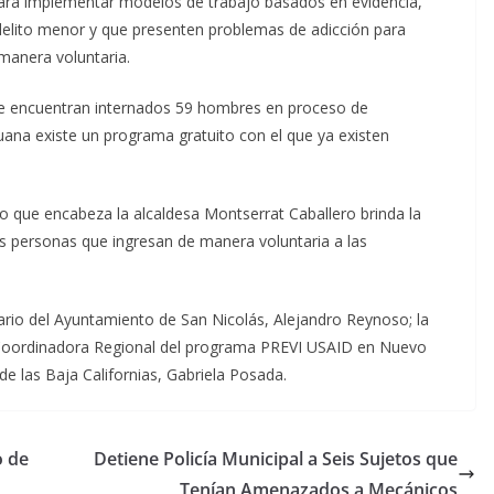
a para implementar modelos de trabajo basados en evidencia,
elito menor y que presenten problemas de adicción para
 manera voluntaria.
 se encuentran internados 59 hombres en proceso de
juana existe un programa gratuito con el que ya existen
o que encabeza la alcaldesa Montserrat Caballero brinda la
as personas que ingresan de manera voluntaria a las
tario del Ayuntamiento de San Nicolás, Alejandro Reynoso; la
 la Coordinadora Regional del programa PREVI USAID en Nuevo
e las Baja Californias, Gabriela Posada.
o de
Detiene Policía Municipal a Seis Sujetos que
Tenían Amenazados a Mecánicos