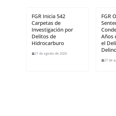
FGR Inicia 542
FGR O
Carpetas de
Sente
Investigación por
Conde
Delitos de
Años 
Hidrocarburo
el Del
Delin
27 de agosto de 2020
27 de a