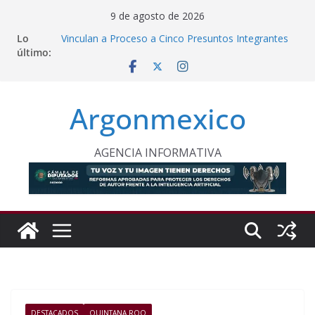
Saltar
9 de agosto de 2026
al
Lo
Vinculan a Proceso a Cinco Presuntos Integrantes
contenido
último:
de “Los Vallarta”
Laura Itzel Castillo Presentará Informe Anual el 17
de Agosto
Necesario Impulsar Propuestas para Atender
Argonmexico
Desafíos de la Juventud
Reconoce Edomex Conocimiento Ancestral de
Pueblos Indígenas en Cuidado Ambiental
Cecy Ocampo Renuncia al PRD CDMX y Acusa al
AGENCIA INFORMATIVA
Partido de ser un “Cascarón Vacío”
DESTACADOS
QUINTANA ROO