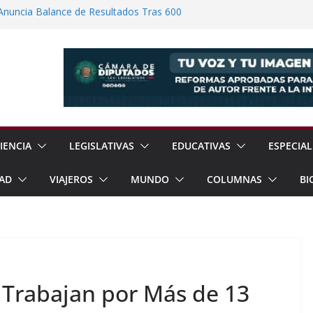
Anuncia Balance de Resultados Tras 600
ión
rrar Filas con Sheinbaum Ante Presiones
a Fracking Para Fortalecer Soberanía
 Soberanía Energética Para Reducir
as
ómez Congreso Internacional de
ualcóyotl
IENCIA
LEGISLATIVAS
EDUCATIVAS
ESPECIAL
AD
VIAJEROS
MUNDO
COLUMNAS
BI
Trabajan por Más de 13