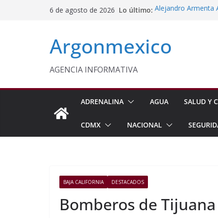
Saltar
Lo último:
Alejandro Armenta 
6 de agosto de 2026
al
Días de Administrac
Monreal Llama a Ce
contenido
Argonmexico
Exteriores
Kenia López Respald
Energética
Laura Itzel Impulsa
AGENCIA INFORMATIVA
Importaciones de g
Inaugura Delfina G
Seguridad en Nezah
ADRENALINA
AGUA
SALUD Y C
CDMX
NACIONAL
SEGURID
BAJA CALIFORNIA
DESTACADOS
Bomberos de Tijuana 