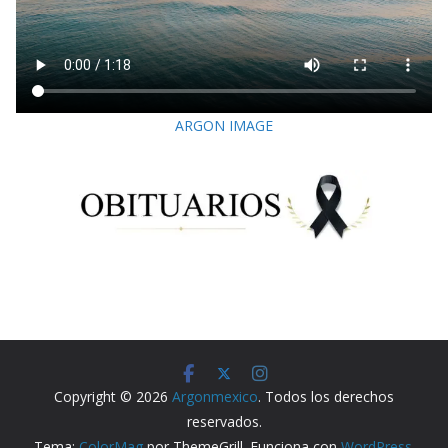
ARGON IMAGE
Copyright © 2026
Argonmexico
. Todos los derechos
reservados.
Tema:
ColorMag
por ThemeGrill. Funciona con
WordPress
.