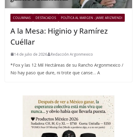
COLUMNAS
DESTACADOS
POLÍTICA AL MARGEN - JAIME ARIZMENDI
A la Mesa: Higinio y Ramírez
Cuéllar
14 de julio de 2026
Redacción Argonmexico
*Fox y las 12 Mil Hectáreas de su Rancho Argonmexico /
No hay paso que dure, ni trote que canse… A