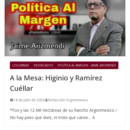
COLUMNAS
DESTACADOS
POLÍTICA AL MARGEN - JAIME ARIZMENDI
A la Mesa: Higinio y Ramírez
Cuéllar
14 de julio de 2026
Redacción Argonmexico
*Fox y las 12 Mil Hectáreas de su Rancho Argonmexico /
No hay paso que dure, ni trote que canse… A