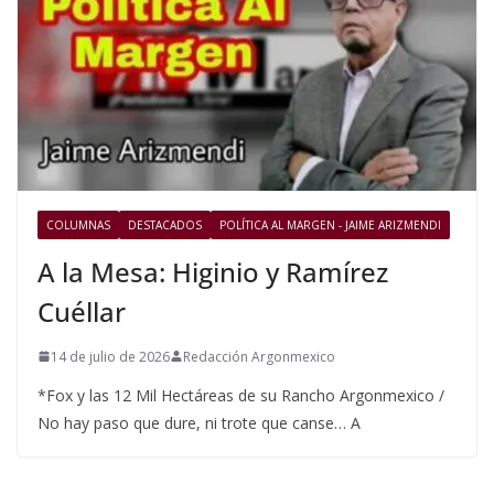
COLUMNAS
DESTACADOS
POLÍTICA AL MARGEN - JAIME ARIZMENDI
A la Mesa: Higinio y Ramírez
Cuéllar
14 de julio de 2026
Redacción Argonmexico
*Fox y las 12 Mil Hectáreas de su Rancho Argonmexico /
No hay paso que dure, ni trote que canse… A