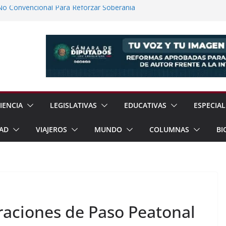
No Convencional Para Reforzar Soberanía
 el Teatro Lleva Arte Escénico a 13
étaro
Prestaciones de Trabajadores del
a Jóvenes a Participar en la Vida Política
lones de Cigarrillos Apócrifos en
IENCIA
LEGISLATIVAS
EDUCATIVAS
ESPECIAL
AD
VIAJEROS
MUNDO
COLUMNAS
BI
raciones de Paso Peatonal