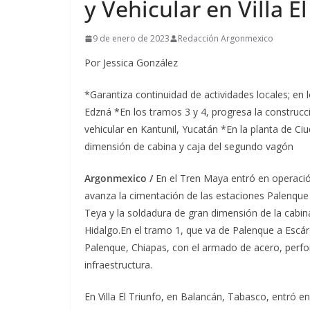
y Vehicular en Villa E
9 de enero de 2023
Redacción Argonmexico
Por Jessica González
*Garantiza continuidad de actividades locales; en
Edzná *En los tramos 3 y 4, progresa la construc
vehicular en Kantunil, Yucatán *En la planta de C
dimensión de cabina y caja del segundo vagón
Argonmexico /
En el Tren Maya entró en operación
avanza la cimentación de las estaciones Palenque
Teya y la soldadura de gran dimensión de la cabin
Hidalgo.
En el tramo 1, que va de Palenque a Escár
Palenque, Chiapas, con el armado de acero, perfor
infraestructura.
En Villa El Triunfo, en Balancán, Tabasco, entró e