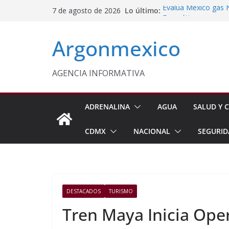
Saltar
Lo último:
Evalúa México gas 
7 de agosto de 2026
al
Energética
Cruzada Central por
contenido
Argonmexico
Municipios de Quer
Texcoco Fortalece 
SUTEYM
Homero Davis Llama 
AGENCIA INFORMATIVA
de México
Aseguran Casi 10 Mil
Michoacán
ADRENALINA
AGUA
SALUD Y C
CDMX
NACIONAL
SEGURID
DESTACADOS
TURISMO
Tren Maya Inicia Ope