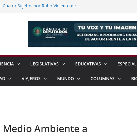
a Cuatro Sujetos por Robo Violento de
lmanalco
ómez Congreso Internacional de
ualcóyotl
Anuncia Balance de Resultados Tras 600
ión
o Llevará Servicios Gratuitos a Cuautla
s: Entre el Reconocimiento y la
IENCIA
LEGISLATIVAS
EDUCATIVAS
ESPECIAL
AD
VIAJEROS
MUNDO
COLUMNAS
BI
de Medio Ambiente a