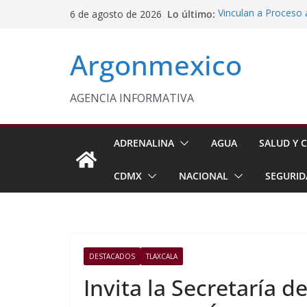
Saltar
Lo último:
Vinculan a Proceso 
6 de agosto de 2026
al
Motocicleta en Tla
Inaugura Delfina G
contenido
Argonmexico
Seguridad en Nezah
Alejandro Armenta 
Días de Administrac
Caravanas del Puebl
AGENCIA INFORMATIVA
Censo de Periodista
Incertidumbre
ADRENALINA
AGUA
SALUD Y C
CDMX
NACIONAL
SEGURID
DESTACADOS
TLAXCALA
Invita la Secretaría 