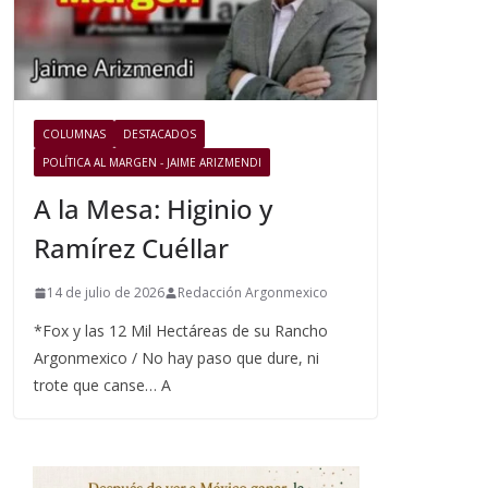
COLUMNAS
DESTACADOS
POLÍTICA AL MARGEN - JAIME ARIZMENDI
A la Mesa: Higinio y
Ramírez Cuéllar
14 de julio de 2026
Redacción Argonmexico
*Fox y las 12 Mil Hectáreas de su Rancho
Argonmexico / No hay paso que dure, ni
trote que canse… A