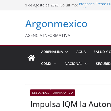
Saltar
Lo último:
Proponen Frenar Pub
9 de agosto de 2026
al
Delfina Gómez Con
Domingo
contenido
Argonmexico
Café Mexiquense Co
Exportación
Sheinbaum y Delfin
Texcoco
AGENCIA INFORMATIVA
Nazario Gutiérrez,
Nuevo CBTA en Te
ADRENALINA
AGUA
SALUD Y C
CDMX
NACIONAL
SEGURID
DESTACADOS
QUINTANA ROO
Impulsa IQM la Auto