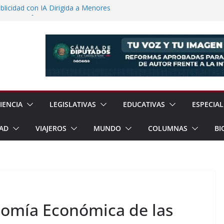
licidad con IA Dirigida a Menores
voca a Reforestar Temoaya Este
nquista Mercado Chino con Acuerdo de
a Gómez Refuerzan Oferta Educativa en
 Sheinbaum y Delfina Gómez Inauguran
xcoco
IENCIA
LEGISLATIVAS
EDUCATIVAS
ESPECIAL
AD
VIAJEROS
MUNDO
COLUMNAS
BI
nomía Económica de las