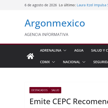
Saltar
Lo último:
Laura Itzel Impulsa
6 de agosto de 2026
al
Importaciones de g
Edomex Conmemora D
contenido
Argonmexico
Indígenas
Conagua Refuerza Se
Hidalgo
Monreal Llama a Ce
AGENCIA INFORMATIVA
Exteriores
Kenia López Respald
Energética
ADRENALINA
AGUA
SALUD Y C
CDMX
NACIONAL
SEGURID
DESTACADOS
SALUD
Emite CEPC Recomend