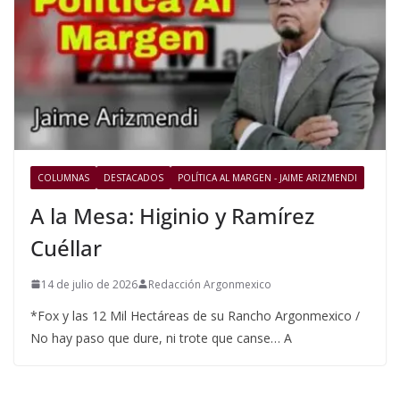
COLUMNAS
DESTACADOS
POLÍTICA AL MARGEN - JAIME ARIZMENDI
A la Mesa: Higinio y Ramírez
Cuéllar
14 de julio de 2026
Redacción Argonmexico
*Fox y las 12 Mil Hectáreas de su Rancho Argonmexico /
No hay paso que dure, ni trote que canse… A