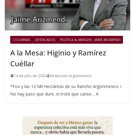
COLUMNAS
DESTACADOS
POLÍTICA AL MARGEN - JAIME ARIZMENDI
A la Mesa: Higinio y Ramírez
Cuéllar
14 de julio de 2026
Redacción Argonmexico
*Fox y las 12 Mil Hectáreas de su Rancho Argonmexico /
No hay paso que dure, ni trote que canse… A