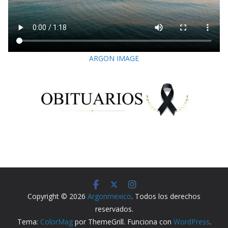
ARGON IMAGE
Copyright © 2026
Argonmexico
. Todos los derechos
reservados.
Tema:
ColorMag
por ThemeGrill. Funciona con
WordPress
.