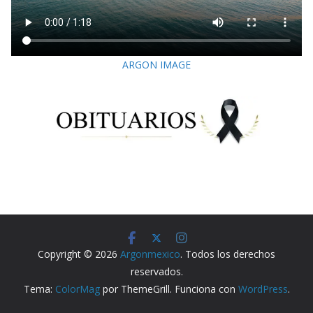
ARGON IMAGE
Copyright © 2026
Argonmexico
. Todos los derechos
reservados.
Tema:
ColorMag
por ThemeGrill. Funciona con
WordPress
.