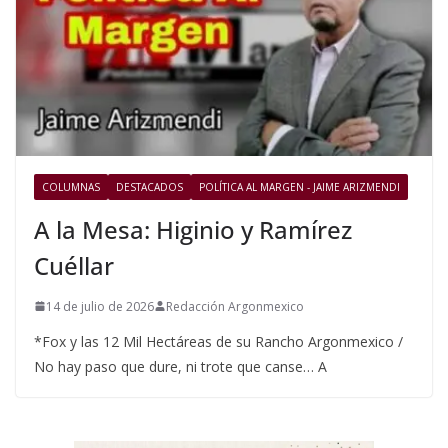
COLUMNAS
DESTACADOS
POLÍTICA AL MARGEN - JAIME ARIZMENDI
A la Mesa: Higinio y Ramírez
Cuéllar
14 de julio de 2026
Redacción Argonmexico
*Fox y las 12 Mil Hectáreas de su Rancho Argonmexico /
No hay paso que dure, ni trote que canse… A