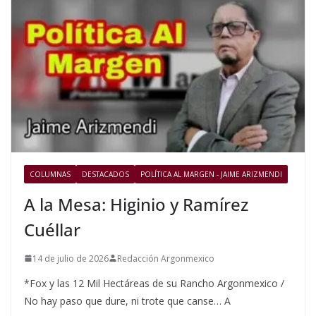
COLUMNAS
DESTACADOS
POLÍTICA AL MARGEN - JAIME ARIZMENDI
A la Mesa: Higinio y Ramírez
Cuéllar
14 de julio de 2026
Redacción Argonmexico
*Fox y las 12 Mil Hectáreas de su Rancho Argonmexico /
No hay paso que dure, ni trote que canse… A