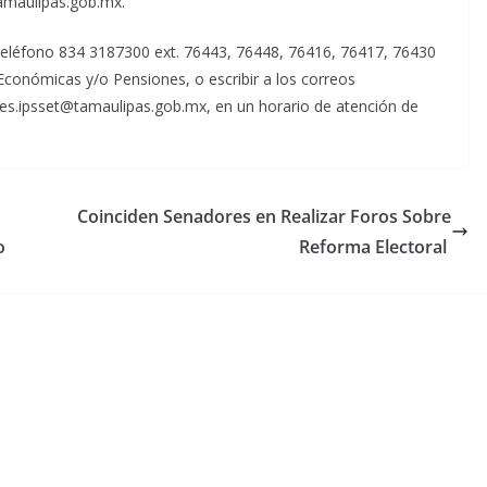
tamaulipas.gob.mx.
teléfono 834 3187300 ext. 76443, 76448, 76416, 76417, 76430
conómicas y/o Pensiones, o escribir a los correos
es.ipsset@tamaulipas.gob.mx, en un horario de atención de
Coinciden Senadores en Realizar Foros Sobre
o
Reforma Electoral