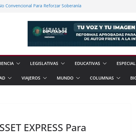
No Convencional Para Reforzar Soberanía
 el Teatro Lleva Arte Escénico a 13
étaro
Prestaciones de Trabajadores del
a Jóvenes a Participar en la Vida Política
lones de Cigarrillos Apócrifos en
IENCIA
LEGISLATIVAS
EDUCATIVAS
ESPECIAL
AD
VIAJEROS
MUNDO
COLUMNAS
BI
PSSET EXPRESS Para