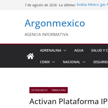
Saltar
Lo último:
Evalúa México gas 
7 de agosto de 2026
al
Energética
Cruzada Central por
contenido
Argonmexico
Municipios de Quer
Texcoco Fortalece 
SUTEYM
Homero Davis Llama 
AGENCIA INFORMATIVA
de México
Aseguran Casi 10 Mil
Michoacán
ADRENALINA
AGUA
SALUD Y C
CDMX
NACIONAL
SEGURID
DESTACADOS
TAMAULIPAS
Activan Plataforma I