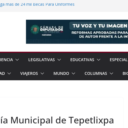
ega más de 24 mil Becas Para Uniformes
uditar Recursos Municipales en Oaxaca
nesto “N” por Robo de Vehículo en
Pensión Mujeres Bienestar a
ucalpan
 Reanudación de Relaciones Entre México
IENCIA
LEGISLATIVAS
EDUCATIVAS
ESPECIAL
AD
VIAJEROS
MUNDO
COLUMNAS
BI
ía Municipal de Tepetlixpa