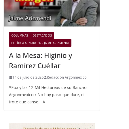
COLUMNAS
DESTACADOS
POLÍTICA AL MARGEN - JAIME ARIZMENDI
A la Mesa: Higinio y
Ramírez Cuéllar
14 de julio de 2026
Redacción Argonmexico
*Fox y las 12 Mil Hectáreas de su Rancho
Argonmexico / No hay paso que dure, ni
trote que canse… A