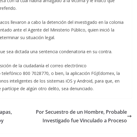
ta con la cual habría amagado a la víctima y le indicó que
referido.
cos llevaron a cabo la detención del investigado en la colonia
ntado ante el Agente del Ministerio Público, quien inició la
eterminar su situación legal.
que sea dictada una sentencia condenatoria en su contra.
osición de la ciudadanía el correo electrónico
 telefónico 800 7028770, o bien, la aplicación FGJEdomex, la
onos inteligentes de los sistemas iOS y Android, para que, en
partícipe de algún otro delito, sea denunciado.
apas,
Por Secuestro de un Hombre, Probable
oy
Investigado fue Vinculado a Proceso