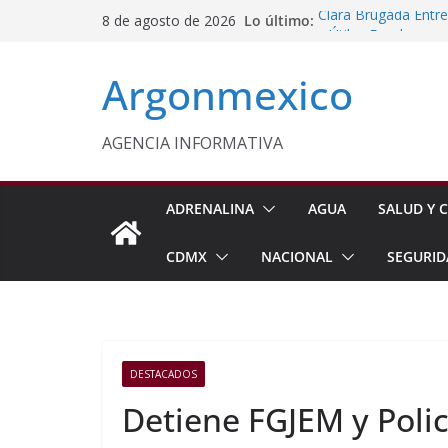
Saltar
Lo último:
Clara Brugada Entr
8 de agosto de 2026
al
y Útiles Escolares
PT Solicita a ASF A
contenido
Argonmexico
Procesan a Ángel Er
Chimalhuacán
Sheinbaum Entrega 
Beneficiarias de Na
AGENCIA INFORMATIVA
Celebra Laura Itzel
y Perú
ADRENALINA
AGUA
SALUD Y C
CDMX
NACIONAL
SEGURID
DESTACADOS
Detiene FGJEM y Polic