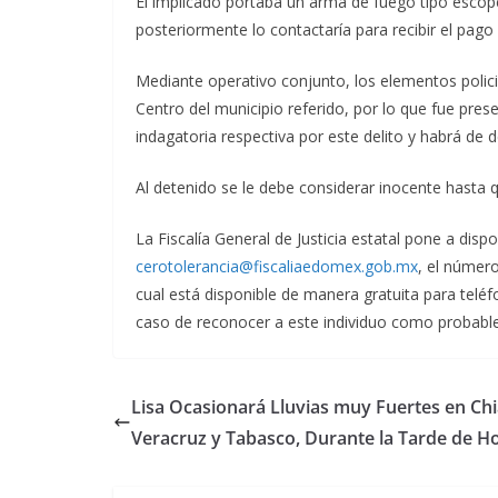
El implicado portaba un arma de fuego tipo escope
posteriormente lo contactaría para recibir el pago 
Mediante operativo conjunto, los elementos policia
Centro del municipio referido, por lo que fue prese
indagatoria respectiva por este delito y habrá de d
Al detenido se le debe considerar inocente hasta 
La Fiscalía General de Justicia estatal pone a disp
cerotolerancia@fiscaliaedomex.gob.mx
, el número
cual está disponible de manera gratuita para teléf
caso de reconocer a este individuo como probable 
Lisa Ocasionará Lluvias muy Fuertes en Chi
Veracruz y Tabasco, Durante la Tarde de H