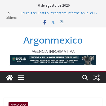
Saltar
10 de agosto de 2026
al
Lo
Laura Itzel Castillo Presentará Informe Anual el 17
contenido
último:
de Agosto
Inaugura Clara Brugada Utopía “Elena Poniatowska
Amor” en Coyoacán
Desde Puebla, Sheinbaum Impulsa Reforestación
Argonmexico
Permanente en México
Refuerzan Abasto de Agua en Acapulco Ante
Lluvias Intensas
INE Defiende Contrato con Territorium Life y Niega
AGENCIA INFORMATIVA
Incumplimientos
DESTACADOS