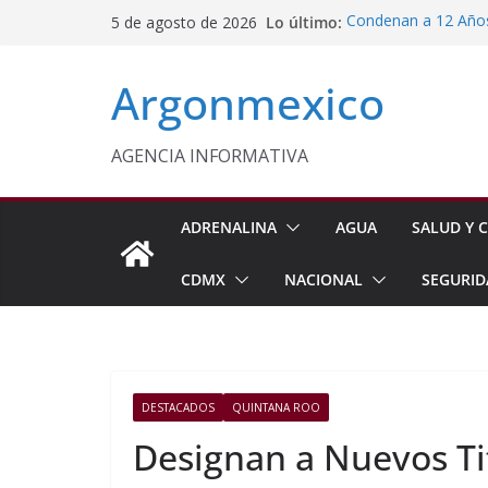
Saltar
Lo último:
Condenan a 12 Años 
5 de agosto de 2026
al
Comisión Permanent
Lluvias y Ciclones
contenido
Argonmexico
Fiestas de la Vendim
California
Vinculan a Proceso 
Juárez
AGENCIA INFORMATIVA
Monreal Confía en 
ADRENALINA
AGUA
SALUD Y C
CDMX
NACIONAL
SEGURID
DESTACADOS
QUINTANA ROO
Designan a Nuevos Ti