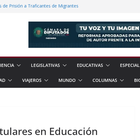
de Prisión a Traficantes de Migrantes
e Exhorta a Reforzar Prevención por
ia Esperan 90 mil Visitantes en Baja
a Presunto Feminicida en Almoloya de
Regreso a la Normalidad en la UNAM
IENCIA
LEGISLATIVAS
EDUCATIVAS
ESPECIAL
AD
VIAJEROS
MUNDO
COLUMNAS
BI
tulares en Educación